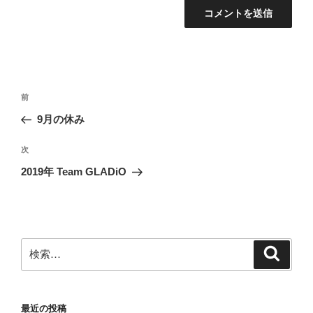
投
前
前
稿
の
9月の休み
ナ
投
ビ
稿
次
次
ゲ
の
2019年 Team GLADiO
投
ー
稿
シ
ョ
ン
検
検
索
索:
最近の投稿