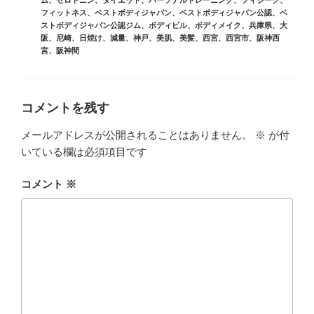
ム
、
セロトニン
、
ダイエット
、
パーソナルトレーニング
、
フィジーク
、
フィットネス
、
ベストボディジャパン
、
ベストボディジャパン公認
、
ベ
ストボディジャパン公認ジム
、
ボディビル
、
ボディメイク
、
兵庫県
、
大
阪
、
尼崎
、
日焼け
、
減量
、
神戸
、
美肌
、
美髪
、
西宮
、
西宮市
、
阪神西
宮
、
阪神間
コメントを残す
メールアドレスが公開されることはありません。
※
が付
いている欄は必須項目です
コメント
※