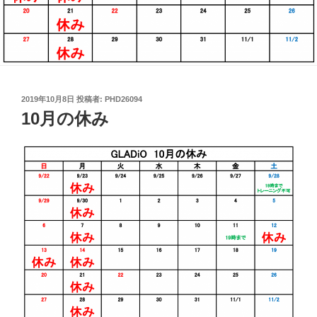
投
2019年10月8日
投稿者:
PHD26094
稿
10月の休み
日: