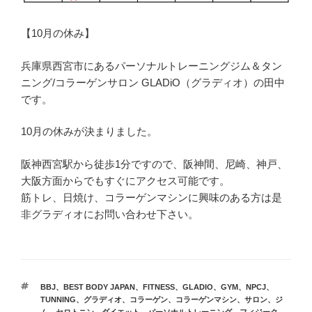
【10月の休み】
兵庫県西宮市にあるパーソナルトレーニングジム＆タン
ニング/コラーゲンサロン GLADiO（グラディオ）の田中
です。
10月の休みが決まりました。
阪神西宮駅から徒歩1分ですので、阪神間、尼崎、神戸、
大阪方面からでもすぐにアクセス可能です。
筋トレ、日焼け、コラーゲンマシンに興味のある方は是
非グラディオにお問い合わせ下さい。
タ
BBJ
、
BEST BODY JAPAN
、
FITNESS
、
GLADIO
、
GYM
、
NPCJ
、
グ
TUNNING
、
グラディオ
、
コラーゲン
、
コラーゲンマシン
、
サロン
、
ジ