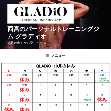
コ
ン
テ
ン
ツ
西宮のパーソナルトレーニングジ
へ
ム グラディオ
ス
結果が出るから楽しくなる
キ
ッ
メニュー
プ