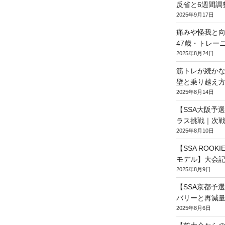
反省と6週間調
2025年9月17日
痛みや怪我と
47歳・トレー
2025年8月24日
筋トレが続かな
壁と乗り越え
2025年8月14日
【SSA大阪予
ラス挑戦｜次
2025年8月10日
【SSA ROOKI
モデル】大会
2025年8月9日
【SSA京都予
バリーと再減
2025年8月6日