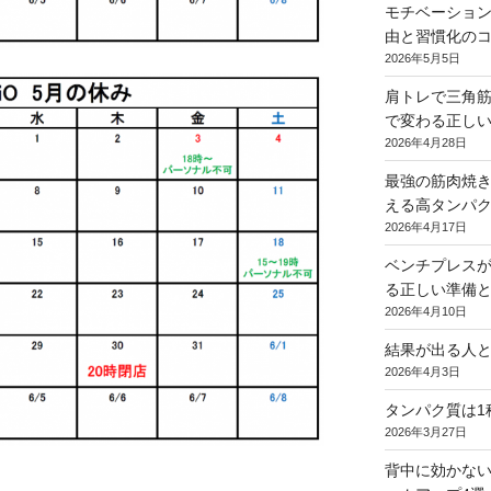
モチベーショ
由と習慣化の
2026年5月5日
肩トレで三角筋
で変わる正し
2026年4月28日
最強の筋肉焼
える高タンパ
2026年4月17日
ベンチプレス
る正しい準備
2026年4月10日
結果が出る人
2026年4月3日
タンパク質は1
2026年3月27日
背中に効かな