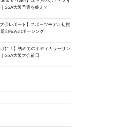
fore / After】18ヶ月のボディメイ
｜SSA大阪予選を終えて
選大会レポート】スポーツモデル初挑
課題山積みのポージング
上げに！】初めてのボディカラーリン
｜SSA大阪大会前日