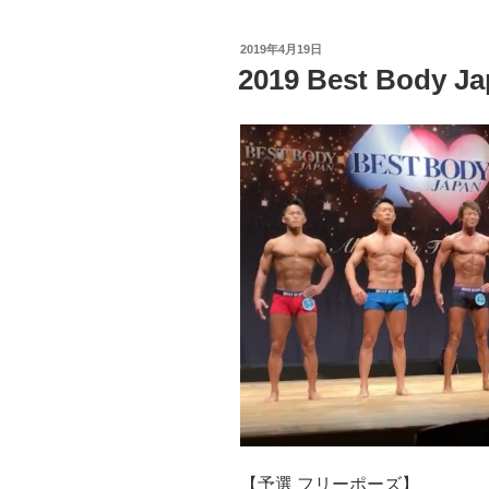
投
2019年4月19日
稿
2019 Best Body
日:
【予選 フリーポーズ】