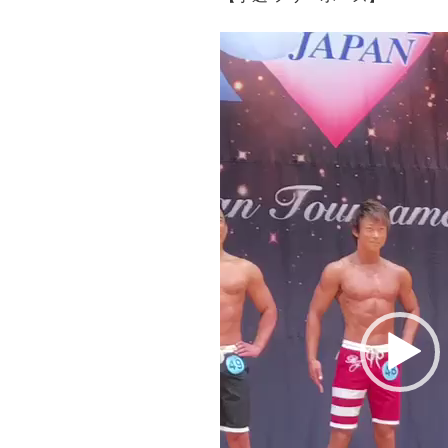
動
画
プ
レ
ー
ヤ
ー