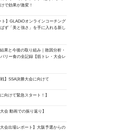
だけで効果が激変！
ート】GLADiOオンラインコーチング
選ばず「美と強さ」を手に入れる新し
の結果と今後の取り組み｜敗因分析・
カバリー食の全記録【筋トレ・大会レ
戦】SSA決勝大会に向けて
会に向けて緊急スタート！】
選大会 動画での振り返り】
選大会出場レポート】大阪予選からの