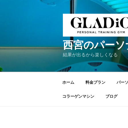
コ
ン
テ
ン
ツ
へ
西宮のパーソ
ス
キ
結果が出るから楽しくなる
ッ
プ
ホーム
料金プラン
パー
コラーゲンマシン
ブログ