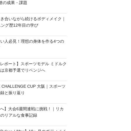
整の成果・課題
向き合いながら続けるボディメイク｜
ニング歴12年目の学び
い人必見！理想の身体を作る4つの
方
選レポート】スポーツモデル ミドルク
戦は京都予選でリベンジへ
E CHALLENGE CUP 大阪｜スポーツ
記録と振り返り
選へ】大会6週間連戦に挑戦！｜リカ
量のリアルな食事記録