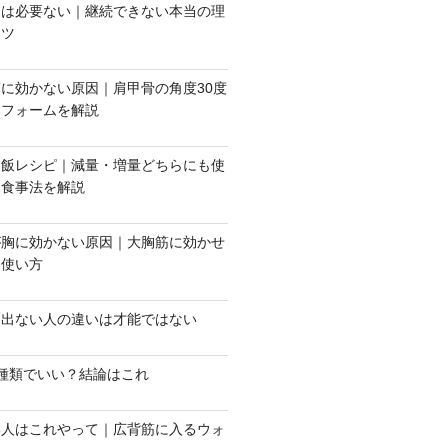
ンは必要ない｜継続できない本当の理
コツ
に効かない原因｜肩甲骨の角度30度
いフォームを解説
き飯レシピ｜減量・増量どちらにも使
ク食事法を解説
が胸に効かない原因｜大胸筋に効かせ
と使い方
と出ない人の違いは才能ではない
種類でいい？結論はこれ
い人はこれやって｜広背筋に入るウォ