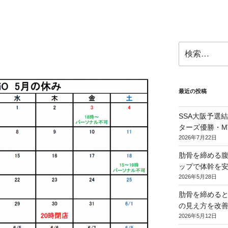
検
索:
最近の投稿
SSA大阪予選
ターズ優勝・M
2026年7月22日
肋骨を締める腹
ップで体幹を
2026年5月28日
肋骨を締める
の見え方を改善
2026年5月12日