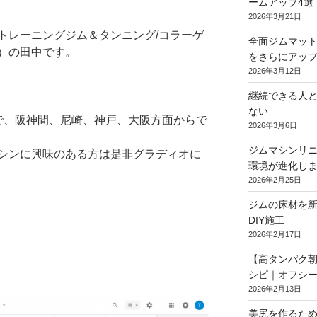
ームアップ4選
2026年3月21日
トレーニングジム＆タンニング/コラーゲ
全面ジムマット
オ）の田中です。
をさらにアッ
2026年3月12日
継続できる人
ない
で、阪神間、尼崎、神戸、大阪方面からで
2026年3月6日
ジムマシンリニ
シンに興味のある方は是非グラディオに
環境が進化し
2026年2月25日
ジムの床材を新
DIY施工
2026年2月17日
【高タンパク
シピ｜オフシ
2026年2月13日
美尻を作るため