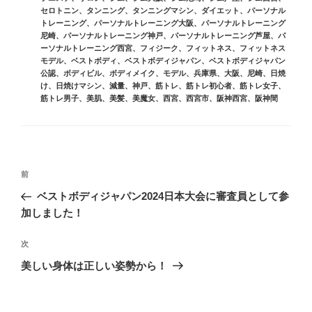
セロトニン
、
タンニング
、
タンニングマシン
、
ダイエット
、
パーソナル
トレーニング
、
パーソナルトレーニング大阪
、
パーソナルトレーニング
尼崎
、
パーソナルトレーニング神戸
、
パーソナルトレーニング芦屋
、
パ
ーソナルトレーニング西宮
、
フィジーク
、
フィットネス
、
フィットネス
モデル
、
ベストボディ
、
ベストボディジャパン
、
ベストボディジャパン
公認
、
ボディビル
、
ボディメイク
、
モデル
、
兵庫県
、
大阪
、
尼崎
、
日焼
け
、
日焼けマシン
、
減量
、
神戸
、
筋トレ
、
筋トレ初心者
、
筋トレ女子
、
筋トレ男子
、
美肌
、
美髪
、
美魔女
、
西宮
、
西宮市
、
阪神西宮
、
阪神間
投
前
前
稿
の
ベストボディジャパン2024日本大会に審査員として参
ナ
投
加しました！
ビ
稿
ゲ
次
次
の
ー
美しい身体は正しい姿勢から！
投
シ
稿
ョ