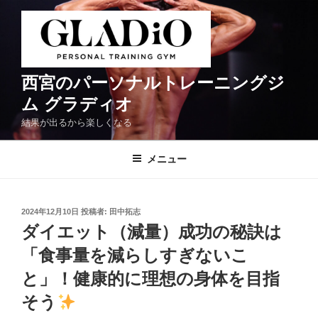
コ
ン
テ
ン
ツ
西宮のパーソナルトレーニングジ
へ
ム グラディオ
ス
結果が出るから楽しくなる
キ
ッ
メニュー
プ
投
2024年12月10日
投稿者:
田中拓志
稿
ダイエット（減量）成功の秘訣は
日:
「食事量を減らしすぎないこ
と」！健康的に理想の身体を目指
そう