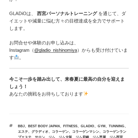
GLADiOは、
西宮パーソナルトレーニング
を通じて、ダ
イエットや減量に悩む方々の目標達成を全力でサポート
します。
お問合せや体験のお申し込みは、
Instagram（
@gladio_nishinomiya
）からも受け付けていま
す
。
今こそ一歩を踏み出して、来春夏に最高の自分を迎えま
しょう！
あなたの挑戦をお待ちしております
タ
BBJ
、
BEST BODY JAPAN
、
FITNESS
、
GLADIO
、
GYM
、
TUNNING
、
グ
エステ
、
グラディオ
、
コラーゲン
、
コラーゲンマシン
、
コラーゲンラン
プエステ
、
サロン
、
ジム
、
ジム大阪
、
ジム尼崎
、
ジム芦屋
、
ジム西宮
、