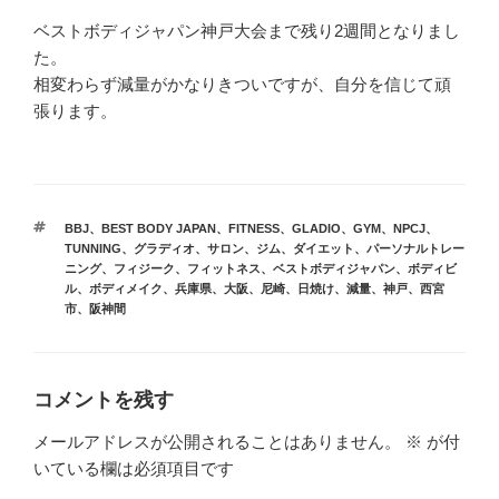
ベストボディジャパン神戸大会まで残り2週間となりまし
た。
相変わらず減量がかなりきついですが、自分を信じて頑
張ります。
タ
BBJ
、
BEST BODY JAPAN
、
FITNESS
、
GLADIO
、
GYM
、
NPCJ
、
グ
TUNNING
、
グラディオ
、
サロン
、
ジム
、
ダイエット
、
パーソナルトレー
ニング
、
フィジーク
、
フィットネス
、
ベストボディジャパン
、
ボディビ
ル
、
ボディメイク
、
兵庫県
、
大阪
、
尼崎
、
日焼け
、
減量
、
神戸
、
西宮
市
、
阪神間
コメントを残す
メールアドレスが公開されることはありません。
※
が付
いている欄は必須項目です