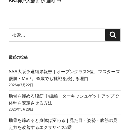
BBJ神戸大会まで1週間
投
ー
稿
シ
ョ
ン
検
検
索
索:
最近の投稿
SSA大阪予選結果報告｜オープンクラス2位、マスターズ
優勝・MVP。49歳でも挑戦を続ける理由
2026年7月22日
肋骨を締める腹筋 中級編｜ターキッシュゲットアップで
体幹を安定させる方法
2026年5月28日
肋骨を締めると身体は変わる｜見た目・姿勢・腹筋の見
え方を改善するエクササイズ3選