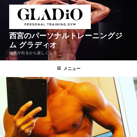
コ
ン
テ
ン
ツ
西宮のパーソナルトレーニングジ
へ
ム グラディオ
ス
結果が出るから楽しくなる
キ
ッ
メニュー
プ