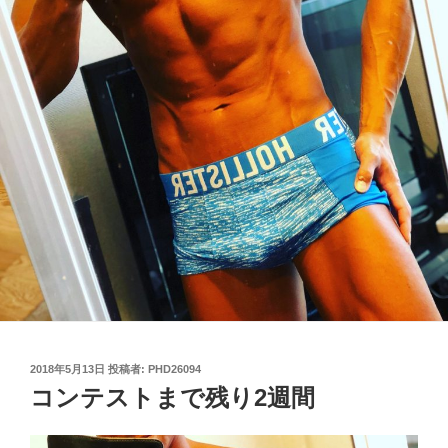
投
2018年5月13日
投稿者:
PHD26094
稿
コンテストまで残り2週間
日: