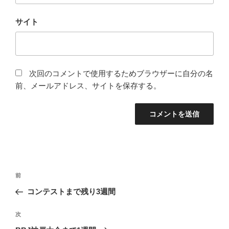
サイト
次回のコメントで使用するためブラウザーに自分の名
前、メールアドレス、サイトを保存する。
投
前
前
稿
の
コンテストまで残り3週間
ナ
投
ビ
稿
次
次
ゲ
の