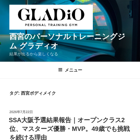
コ
ン
テ
ン
ツ
西宮のパーソナルトレーニングジ
へ
ム グラディオ
ス
結果が出るから楽しくなる
キ
ッ
メニュー
プ
タグ:
西宮ボディメイク
投
2026年7月22日
稿
SSA大阪予選結果報告｜オープンクラス2
日:
位、マスターズ優勝・MVP。49歳でも挑戦
を続ける理由