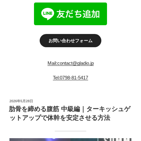
お問い合わせフォーム
Mail:contact@gladio.jp
Tel:0798-81-5417
投
2026年5月28日
稿
肋骨を締める腹筋 中級編｜ターキッシュゲ
日:
ットアップで体幹を安定させる方法