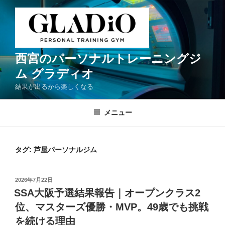
コ
ン
テ
ン
ツ
西宮のパーソナルトレーニングジ
へ
ム グラディオ
ス
結果が出るから楽しくなる
キ
ッ
メニュー
プ
タグ:
芦屋パーソナルジム
投
2026年7月22日
稿
SSA大阪予選結果報告｜オープンクラス2
日:
位、マスターズ優勝・MVP。49歳でも挑戦
を続ける理由