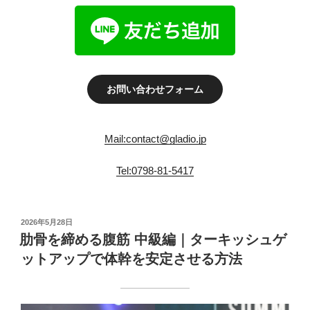
お問い合わせフォーム
Mail:contact@gladio.jp
Tel:0798-81-5417
投
2026年5月28日
稿
肋骨を締める腹筋 中級編｜ターキッシュゲ
日:
ットアップで体幹を安定させる方法