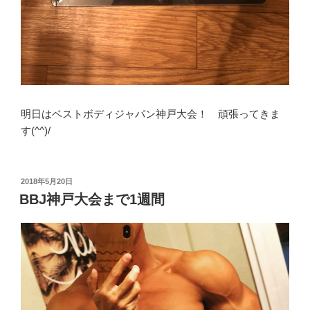
明日はベストボディジャパン神戸大会！ 頑張ってきま
す(^^)/
投
2018年5月20日
稿
BBJ神戸大会まで1週間
日: