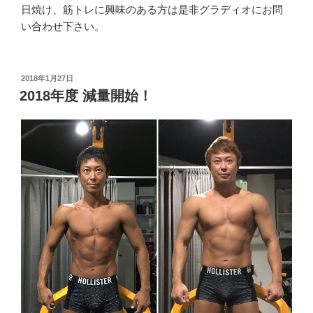
日焼け、筋トレに興味のある方は是非グラディオにお問
い合わせ下さい。
投
2018年1月27日
稿
2018年度 減量開始！
日: