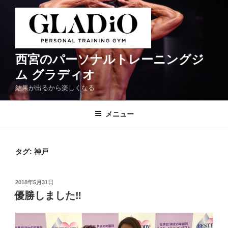
コ
ン
テ
ン
ツ
西宮のパーソナルトレーニングジ
へ
ム グラディオ
ス
結果が出るから楽しくなる
キ
ッ
メニュー
プ
タグ:
神戸
投
2018年5月31日
稿
優勝しました‼
日: