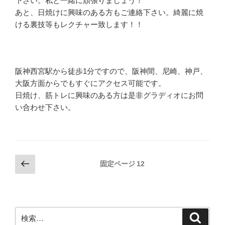
下さい。私と一緒に頑張りましょう！
あと、日焼けに興味のある方もご連絡下さい。綺麗に焼
ける裏技等もレクチャー致します！！
阪神西宮駅から徒歩1分ですので、阪神間、尼崎、神戸、
大阪方面からでもすぐにアクセス可能です。
日焼け、筋トレに興味のある方は是非グラディオにお問
い合わせ下さい。
投
前
固定ページ
12
の
稿
ペ
の
ー
ペ
ジ
検
検
ー
索
索: