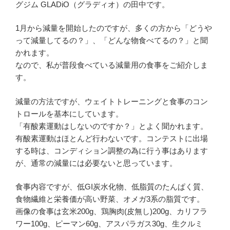
グジム GLADiO（グラディオ）の田中です。
1月から減量を開始したのですが、多くの方から「どうや
って減量してるの？」、「どんな物食べてるの？」と聞
かれます。
なので、私が普段食べている減量用の食事をご紹介しま
す。
減量の方法ですが、ウェイトトレーニングと食事のコン
トロールを基本にしています。
「有酸素運動はしないのですか？」とよく聞かれます。
有酸素運動はほとんど行わないです。コンテストに出場
する時は、コンディション調整の為に行う事はあります
が、通常の減量には必要ないと思っています。
食事内容ですが、低GI炭水化物、低脂質のたんぱく質、
食物繊維と栄養価が高い野菜、オメガ3系の脂質です。
画像の食事は玄米200g、鶏胸肉(皮無し)200g、カリフラ
ワー100g、ピーマン60g、アスパラガス30g、生クルミ