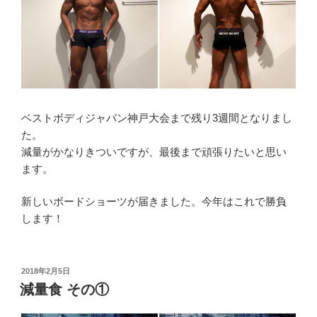
ベストボディジャパン神戸大会まで残り3週間となりまし
た。
減量がかなりきついですが、最後まで頑張りたいと思い
ます。
新しいボードショーツが届きました。今年はこれで勝負
します！
投
2018年2月5日
稿
減量食 その①
日: