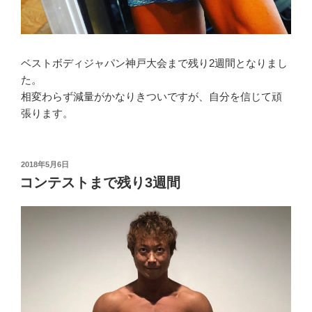
ベストボディジャパン神戸大会まで残り2週間となりまし
た。
相変わらず減量がかなりきついですが、自分を信じて頑
張ります。
投
2018年5月6日
稿
コンテストまで残り3週間
日: