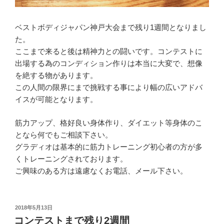
ベストボディジャパン神戸大会まで残り1週間となりまし
た。
ここまで来ると後は精神力との闘いです。コンテストに
出場する為のコンディション作りは本当に大変で、想像
を絶する物があります。
この人間の限界にまで挑戦する事により幅の広いアドバ
イスが可能となります。
筋力アップ、格好良い身体作り、ダイエット等身体のこ
となら何でもご相談下さい。
グラディオは基本的に筋力トレーニング初心者の方が多
くトレーニングされております。
ご興味のある方は遠慮なくお電話、メール下さい。
投
2018年5月13日
稿
コンテストまで残り2週間