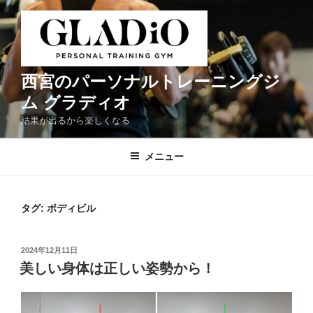
コ
ン
テ
ン
ツ
西宮のパーソナルトレーニングジ
へ
ム グラディオ
ス
結果が出るから楽しくなる
キ
ッ
メニュー
プ
タグ:
ボディビル
投
2024年12月11日
稿
美しい身体は正しい姿勢から！
日: