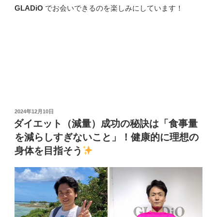
GLADiO
でお会いできるのを楽しみにしています！
投
2024年12月10日
稿
ダイエット（減量）成功の秘訣は「食事量
日:
を減らしすぎないこと」！健康的に理想の
身体を目指そう