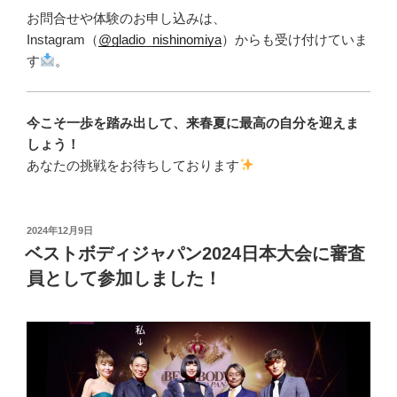
お問合せや体験のお申し込みは、
Instagram（
@gladio_nishinomiya
）からも受け付けていま
す
。
今こそ一歩を踏み出して、来春夏に最高の自分を迎えま
しょう！
あなたの挑戦をお待ちしております
投
2024年12月9日
稿
ベストボディジャパン2024日本大会に審査
日:
員として参加しました！